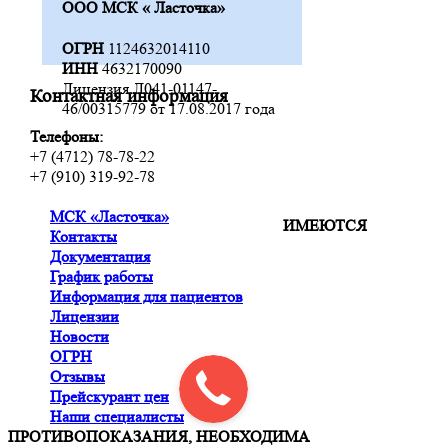
ООО МСК « Ласточка»
ОГРН
1124632014110
ИНН
4632170090
Лицензия Л041-01147-
Контактная информация
46/00315779 от 17.08.2017 года
Телефоны:
+7 (4712) 78-78-22
+7 (910) 319-92-78
МСК «Ласточка»
ИМЕЮТСЯ
Контакты
Документация
График работы
Информация для пациентов
Лицензии
Новости
ОГРН
Отзывы
Прейскурант цен
Наши специалисты
ПРОТИВОПОКАЗАНИЯ, НЕОБХОДИМА